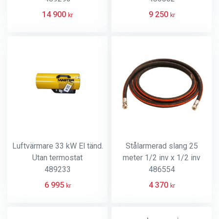
14 900
9 250
kr
kr
Luftvärmare 33 kW El tänd.
Stålarmerad slang 25
Utan termostat
meter 1/2 inv x 1/2 inv
489233
486554
6 995
4 370
kr
kr