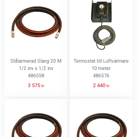
Stålarmerad Slang 20 M
Termostat till Luftvärmare
1/2 inv x 1/2 inv
10 meter
486558
486576
3 575
2 440
kr
kr