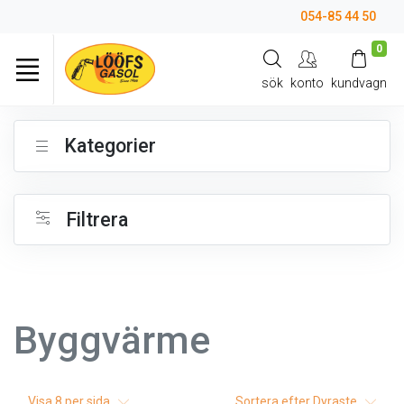
054-85 44 50
0
sök
konto
kundvagn
Kategorier
Filtrera
Byggvärme
Visa
8
per sida
Sortera efter
Dyraste