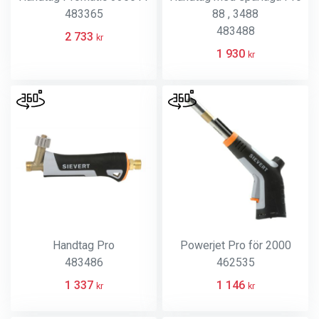
483365
88 , 3488
483488
2 733
kr
1 930
kr
Handtag Pro
Powerjet Pro för 2000
483486
462535
1 337
1 146
kr
kr