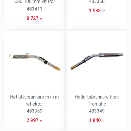
C60 100 mm kit Pol
483358
Sievert
483411
1 983
kr
8 727
kr
Hetluftsbrännare mini m
Hetluftsbrännare liten
reflektor
Promatic
483359
483349
2 997
1 840
kr
kr