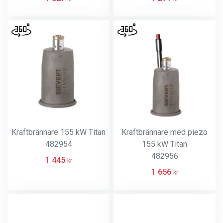
Kraftbrännare 155 kW Titan
Kraftbrännare med piezo
482954
155 kW Titan
482956
1 445
kr
1 656
kr