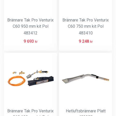
Brännare Tak Pro Venturix
Brännare Tak Pro Venturix
C60 950 mm kit Pol
C60 750 mm kit Pol
Sievert
Sievert
483412
483410
9 693
9 248
kr
kr
Brännare Tak Pro Venturix
Hetluftsbrännare Platt