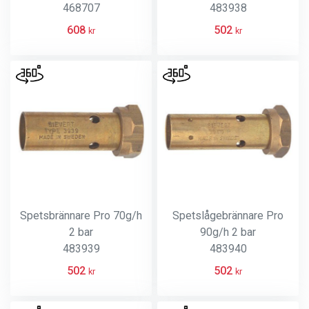
468707
483938
608
502
kr
kr
Spetsbrännare Pro 70g/h
Spetslågebrännare Pro
2 bar
90g/h 2 bar
483939
483940
502
502
kr
kr