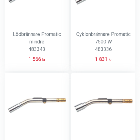
Lödbrännare Promatic
Cyklonbrännare Promatic
mindre
7500 W
483343
483336
1 566
1 831
kr
kr