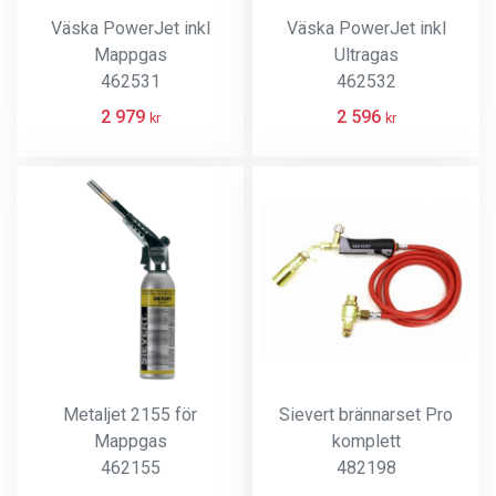
Väska PowerJet inkl
Väska PowerJet inkl
Mappgas
Ultragas
462531
462532
2 979
2 596
kr
kr
Metaljet 2155 för
Sievert brännarset Pro
Mappgas
komplett
462155
482198