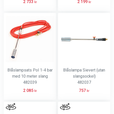
2 733
2 199
kr
kr
Blåslampsats Pol 1-4 bar
Blåslampa Sievert (utan
med 10 meter slang
slangsockel)
482039
482037
2 085
757
kr
kr