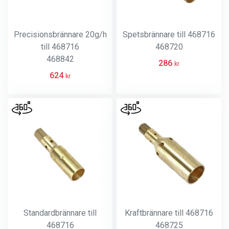
Precisionsbrännare 20g/h
Spetsbrännare till 468716
till 468716
468720
468842
286
kr
624
kr
Standardbrännare till
Kraftbrännare till 468716
468716
468725