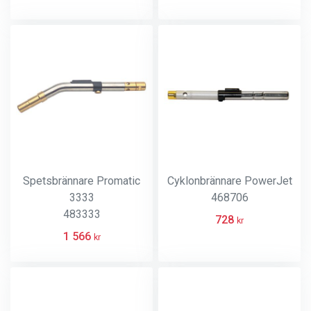
Spetsbrännare Promatic
Cyklonbrännare PowerJet
3333
468706
483333
728
kr
1 566
kr