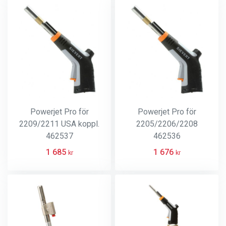
Powerjet Pro för
Powerjet Pro för
2209/2211 USA koppl.
2205/2206/2208
462537
462536
1 685
1 676
kr
kr