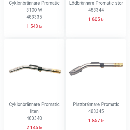
Cyklonbrännare Promatic
Lödbrännare Promatic stor
3100 W
483344
483335
1 805
kr
1 543
kr
Cyklonbrännare Promatic
Plattbrännare Promatic
liten
483345
483340
1 857
kr
2 146
kr