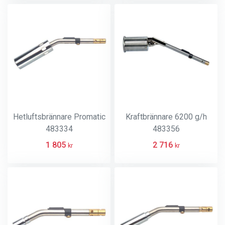
Hetluftsbrännare Promatic
Kraftbrännare 6200 g/h
483334
483356
1 805
2 716
kr
kr