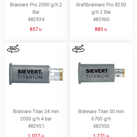
Brännare Pro 2000 g/h 2
Kraftbrännare Pro 8250
Bar
g/h 2 Bar
482934
482960
857
885
kr
kr
Brännare Titan 34 mm
Brännare Titan 50 mm
2000 g/h 4 bar
6700 g/h
482951
482950
1 027
1 271
kr
kr