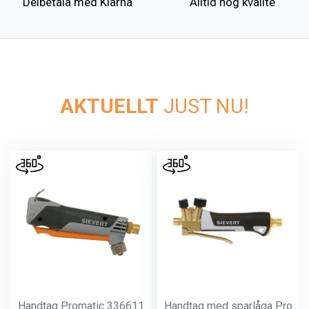
Delbetala med Klarna
Alltid hög kvalite
AKTUELLT
JUST NU!
Handtag Promatic 336611
Handtag med sparlåga Pro