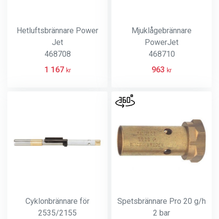
Hetluftsbrännare Power
Mjuklågebrännare
Jet
PowerJet
468708
468710
1 167
963
kr
kr
Cyklonbrännare för
Spetsbrännare Pro 20 g/h
2535/2155
2 bar