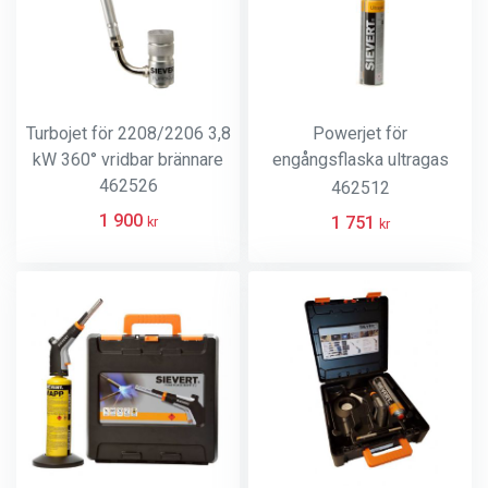
Turbojet för 2208/2206 3,8
Powerjet för
kW 360° vridbar brännare
engångsflaska ultragas
462526
inkl. 2205
462512
1 900
1 751
kr
kr