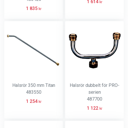
1 614
kr
1 835
kr
Halsrör 350 mm Titan
Halsrör dubbelt för PRO-
483550
serien
487700
1 254
kr
1 122
kr