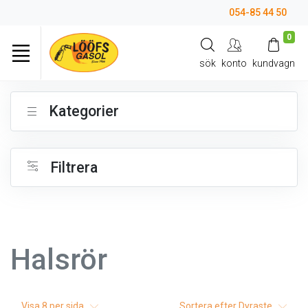
054-85 44 50
0
sök
konto
kundvagn
Kategorier
Filtrera
Halsrör
Visa
8
per sida
Sortera efter
Dyraste