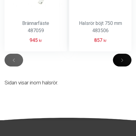
Brännarfäste
Halsrör böjt 750 mm
487059
483506
945
857
kr
kr
Sidan visar inom halsrör.