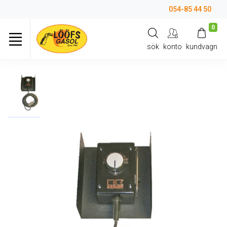
054-85 44 50
0
sök
konto
kundvagn