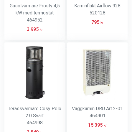
Gasolvärmare Frosty 4,5
Kaminfläkt Airflow 928
kW med termostat
520128
464952
795
kr
3 995
kr
Terassvärmare Cosy Polo
Väggkamin DRU Art 2-01
2.0 Svart
464901
464998
15 395
kr