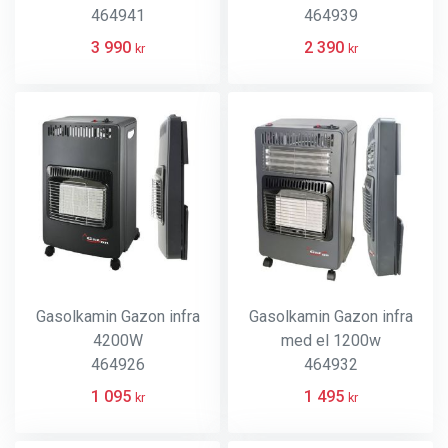
464941
464939
3 990
2 390
kr
kr
Gasolkamin Gazon infra
Gasolkamin Gazon infra
4200W
med el 1200w
464926
464932
1 095
1 495
kr
kr