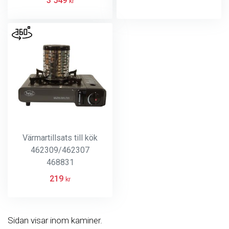
3 549
kr
Värmartillsats till kök
462309/462307
468831
219
kr
Sidan visar inom kaminer.