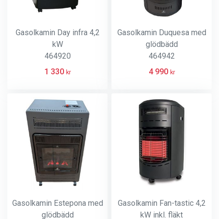
Gasolkamin Day infra 4,2
Gasolkamin Duquesa med
kW
glödbädd
464920
464942
1 330
4 990
kr
kr
Gasolkamin Estepona med
Gasolkamin Fan-tastic 4,2
glödbädd
kW inkl. fläkt