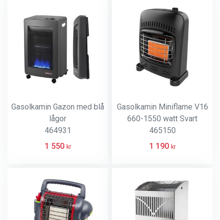
Gasolkamin Gazon med blå
Gasolkamin Miniflame V16
lågor
660-1550 watt Svart
464931
465150
1 550
1 190
kr
kr