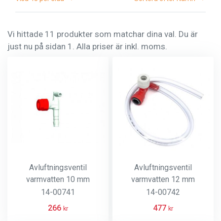
Vi hittade 11 produkter som matchar dina val. Du är
just nu på sidan 1. Alla priser är inkl. moms.
Avluftningsventil
Avluftningsventil
varmvatten 10 mm
varmvatten 12 mm
automatisk
automatisk John Guest
14-00741
14-00742
slanganslutning
anslutning
266
477
kr
kr