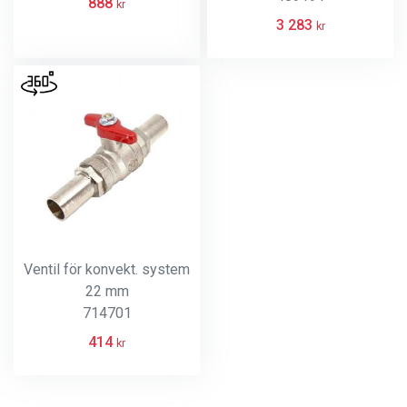
888
kr
3 283
kr
Ventil för konvekt. system
22 mm
714701
414
kr