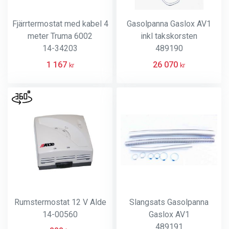
Fjärrtermostat med kabel 4
Gasolpanna Gaslox AV1
meter Truma 6002
inkl takskorsten
14-34203
489190
1 167
26 070
kr
kr
Rumstermostat 12 V Alde
Slangsats Gasolpanna
14-00560
Gaslox AV1
489191