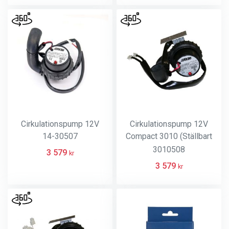
Cirkulationspump 12V
Cirkulationspump 12V
14-30507
Compact 3010 (Ställbart
varv)
3010508
3 579
kr
3 579
kr