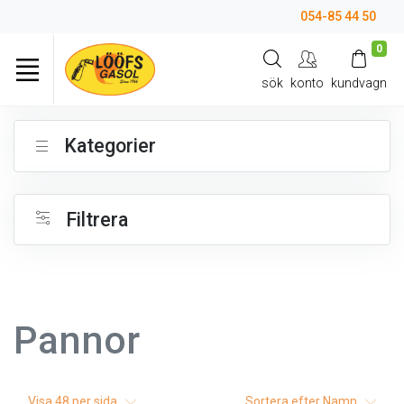
054-85 44 50
0
sök
konto
kundvagn
Kategorier
Filtrera
Pannor
Visa
48
per sida
Sortera efter
Namn