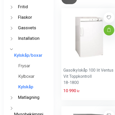
Fritid
Flaskor
Gassvets
Installation
Kylskåp/boxar
Frysar
Gasolkylskåp 100 lit Ventus
Kylboxar
Vit Toppkontroll
18-1800
Kylskåp
10 990
kr
Matlagning
Myggbekämpni