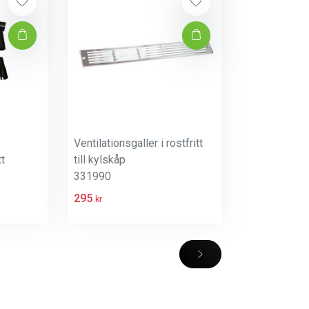
Ventilationsgaller i rostfritt
t
till kylskåp
331990
295
kr