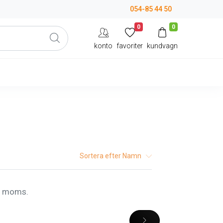
054-85 44 50
0
0
konto
favoriter
kundvagn
Sortera efter
Namn
l. moms.