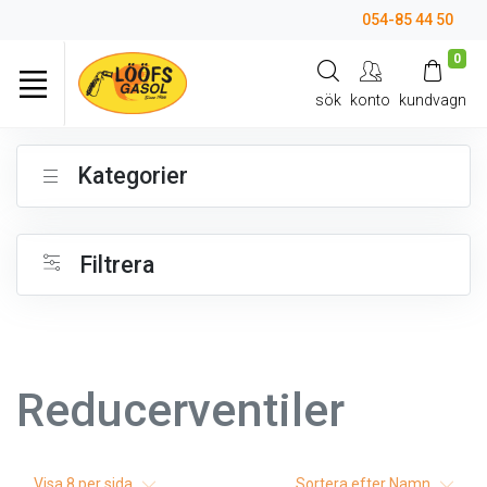
054-85 44 50
0
sök
konto
kundvagn
Kategorier
Filtrera
Reducerventiler
Visa
8
per sida
Sortera efter
Namn