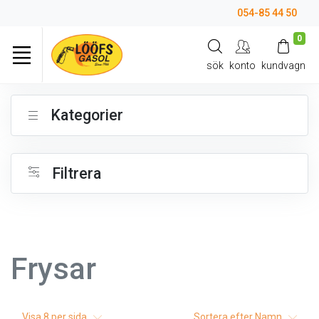
054-85 44 50
0
sök
konto
kundvagn
Kategorier
Filtrera
Frysar
Visa
8
per sida
Sortera efter
Namn