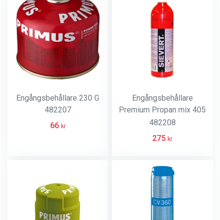
Engångsbehållare 230 G
Engångsbehållare
482207
Premium Propan mix 405
gram
482208
66
kr
275
kr