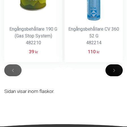
Engångsbehållare 190 G
Engångsbehållare CV 360
(Gas Stop System)
52 G
482210
482214
39
110
kr
kr
Sidan visar inom flaskor.