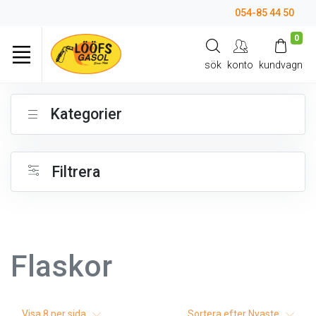
054-85 44 50
0
sök
konto
kundvagn
Kategorier
Filtrera
Flaskor
Visa
8
per sida
Sortera efter
Nyaste