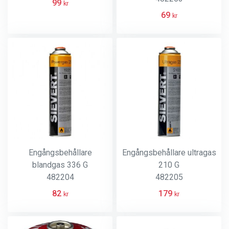
99
kr
69
kr
Engångsbehållare
Engångsbehållare ultragas
blandgas 336 G
210 G
482204
482205
82
179
kr
kr