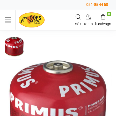
054-85 44 50
0
sök
konto
kundvagn