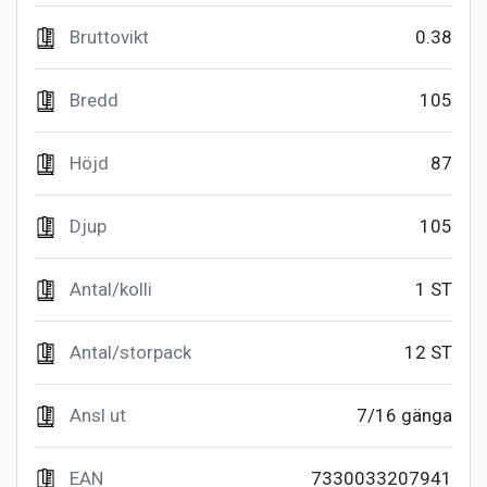
Bruttovikt
0.38
Bredd
105
Höjd
87
Djup
105
Antal/kolli
1 ST
Antal/storpack
12 ST
Ansl ut
7/16 gänga
EAN
7330033207941