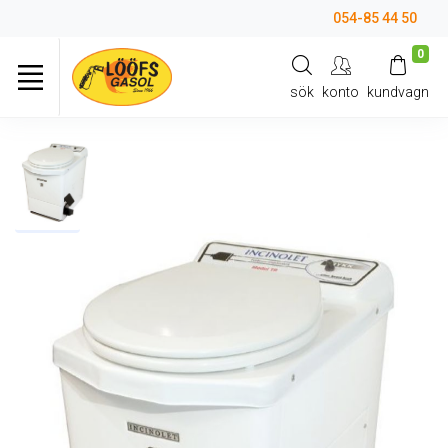
054-85 44 50
0
sök
konto
kundvagn