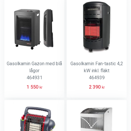
Gasolkamin Gazon med blå
Gasolkamin Fan-tastic 4,2
lågor
kW inkl. fläkt
464931
464939
1 550
2 390
kr
kr