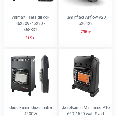
Värmartillsats till kök
Kaminfläkt Airflow 928
462309/462307
520128
468831
795
kr
219
kr
Gasolkamin Gazon infra
Gasolkamin Miniflame V16
4200W
660-1550 watt Svart