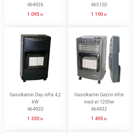
464926
465150
1 095
1 190
kr
kr
Gasolkamin Day infra 4,2
Gasolkamin Gazon infra
kW
med el 1200w
464920
464932
1 330
1 495
kr
kr