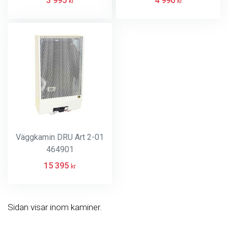
3 995
4 990
kr
kr
Väggkamin DRU Art 2-01
464901
15 395
kr
Sidan visar inom kaminer.