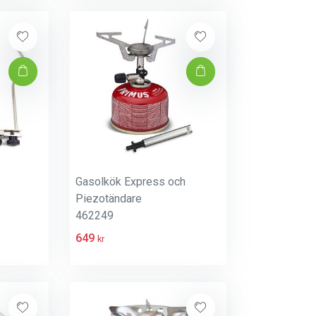
Gasolkök Express och
Piezotändare
462249
649
kr