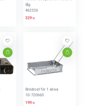
låg
462326
329
kr
k
Brödrost för 1 skiva
10-720660
199
kr