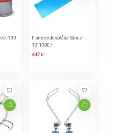
 kök 130
Flamskyddsplåtar Smev
10-10007
447
kr