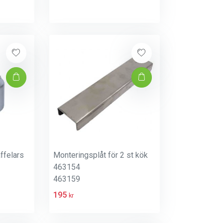
ffelars
Monteringsplåt för 2 st kök
463154
463159
195
kr