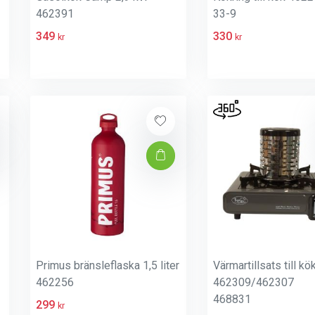
462391
33-9
349
330
kr
kr
Primus bränsleflaska 1,5 liter
Värmartillsats till kö
462256
462309/462307
468831
299
kr