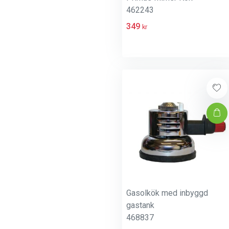
462243
349
kr
Gasolkök med inbyggd
gastank
468837