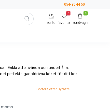
054-85 44 50
0
0
konto
favoriter
kundvagn
isar. Enkla att använda och underhålla,
 det perfekta gasoldrivna köket för ditt kök
Sortera efter
Dyraste
l. moms.