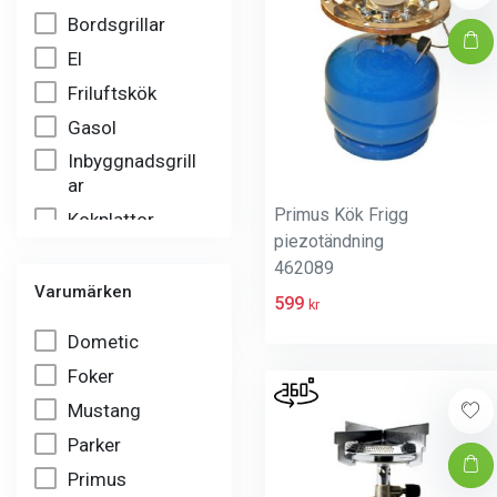
Bordsgrillar
El
Friluftskök
Gasol
Inbyggnadsgrill
ar
Primus Kök Frigg
Kokplattor
piezotändning
Kök
462089
Spisar
Varumärken
599
kr
Tändare
Dometic
Utomhus
Foker
Wok
Mustang
Parker
Primus