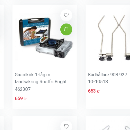
Gasolkök 1-låg m
Kärlhållare 908 927
tändsäkring Rostfri Bright
10-10518
Spark
462307
653
kr
659
kr