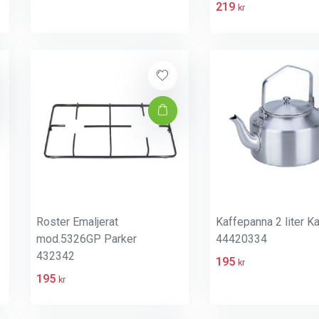
219
kr
Roster Emaljerat
Kaffepanna 2 liter Ka
mod.5326GP Parker
44420334
432342
195
kr
195
kr