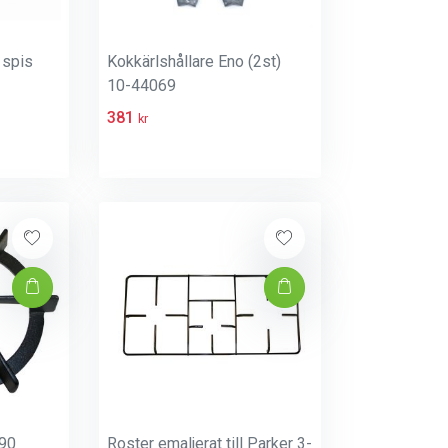
 spis
Kokkärlshållare Eno (2st)
10-44069
381
kr
290
Roster emaljerat till Parker 3-