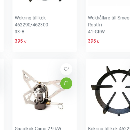
Wokring till kök
Wokhållare till Smeg
462290/462300
Rostfri
33-8
41-GRW
395
395
kr
kr
Gasolkök Camp 2,9 kW
Kökring till kök 462