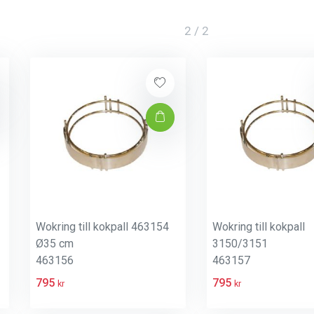
2 / 2
Wokring till kokpall 463154
Wokring till kokpall
Ø35 cm
3150/3151
463156
463157
795
795
kr
kr