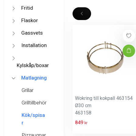
Fritid
Flaskor
Gassvets
Installation
Kylskåp/boxar
Matlagning
Grillar
Wokring till kokpall 463154
Grilltillbehör
Ø30 cm
463158
Kök/spisa
849
r
kr
Pizzaugnar