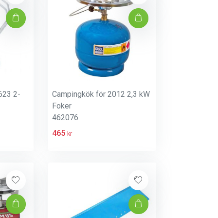
623 2-
Campingkök för 2012 2,3 kW
Foker
462076
465
kr