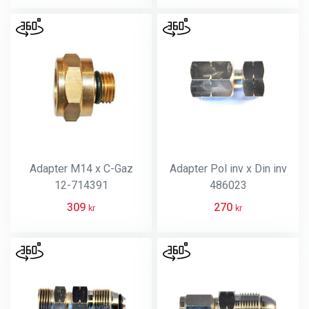
Adapter M14 x C-Gaz
Adapter Pol inv x Din inv
12-714391
486023
309
270
kr
kr