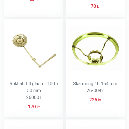
70
kr
Rökhatt till glasrör 100 x
Skärmring 10 154 mm
50 mm
26-0042
260001
225
kr
170
kr