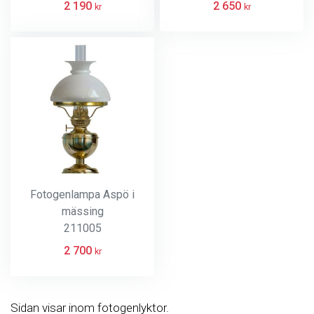
2 190
2 650
kr
kr
Fotogenlampa Aspö i
mässing
211005
2 700
kr
Sidan visar inom fotogenlyktor.