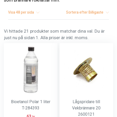
som brännare rökhattar mm.
Visa
48
per sida
Sortera efter
Billigaste
Vi hittade 21 produkter som matchar dina val. Du är
just nu på sidan 1. Alla priser är inkl. moms.
Bioetanol Polar 1 liter
Lågspridare till
T-284393
Vekbrännare 20
2600121
63
kr