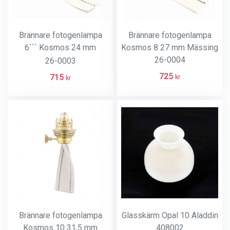
Brännare fotogenlampa
Brännare fotogenlampa
6``` Kosmos 24 mm
Kosmos 8 27 mm Mässing
mässing
26-0004
26-0003
725
715
kr
kr
Brännare fotogenlampa
Glasskärm Opal 10 Aladdin
Kosmos 10 31,5 mm
408002