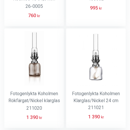
Mässing
26-0005
995
kr
760
kr
Fotogenlykta Koholmen
Fotogenlykta Koholmen
Rökfärgat/Nickel klarglas
Klarglas/Nickel 24 cm
24 cm
211021
211020
1 390
1 390
kr
kr