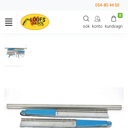
054-85 44 50
0
sök
konto
kundvagn