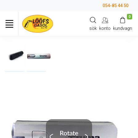
054-85 44 50
0
sök
konto
kundvagn