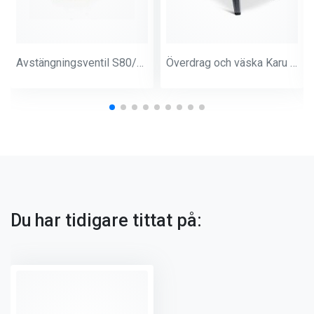
Avstängningsventil S80/N76 handtag + skärinsats
Överdrag och väska Karu 12 Ooni pizzaugn
Du har tidigare tittat på: