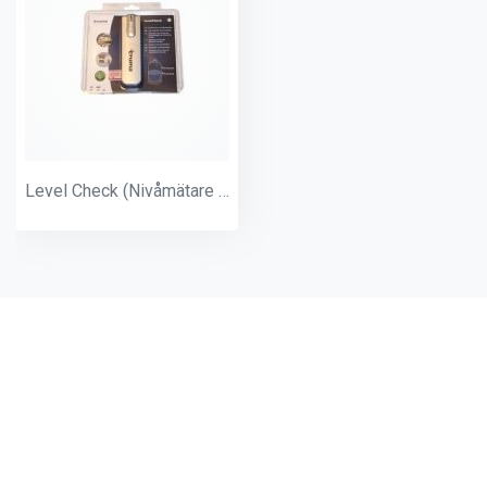
Level Check (Nivåmätare för gasolnivå i flaskan)
Andra produkter från samma
kategori: