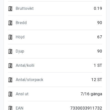
Bruttovikt
0.19
Bredd
90
Höjd
67
Djup
90
Antal/kolli
1 ST
Antal/storpack
12 ST
Ansl ut
7/16 gänga
EAN
7330033911732