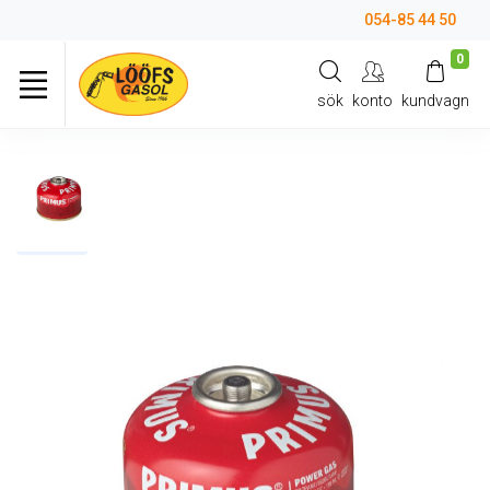
054-85 44 50
0
sök
konto
kundvagn