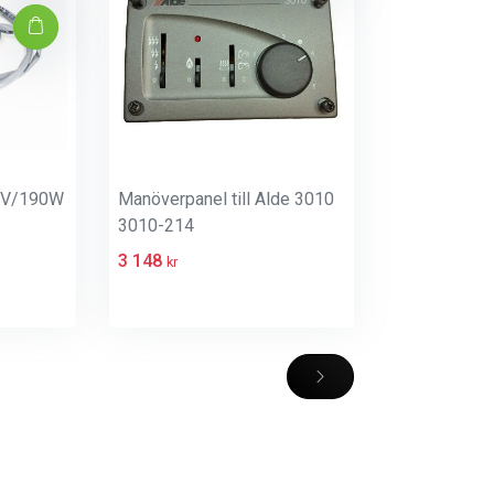
30V/190W
Manöverpanel till Alde 3010
3010-214
3 148
kr