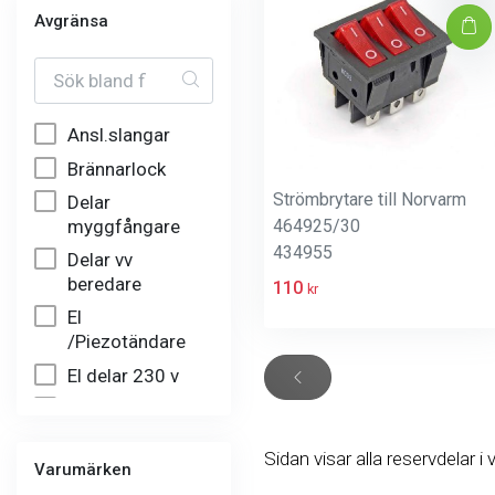
Avgränsa
Ansl.slangar
Brännarlock
Strömbrytare till Norvarm
Delar
464925/30
myggfångare
434955
Delar vv
beredare
110
kr
El
/Piezotändare
El delar 230 v
Eldelar 12/24 v
Sidan visar alla reservdelar i 
Elektronik
Varumärken