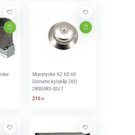
ycke
Munstycke KZ 65 till
Dometic kylskåp (43)
2890483-00/7
216
kr