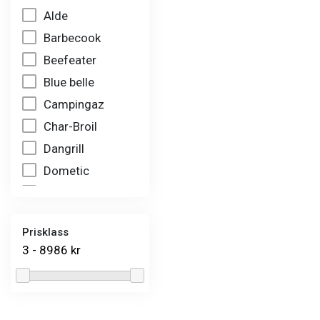
Fettplåt
Alde
Fläktar
Barbecook
Gasoldelar
Beefeater
Gasventiler
Blue belle
Glas
Campingaz
Grillgaller
Char-Broil
Gångjärn
Dangrill
Hjul
Dometic
Huvudbrännare
DRU gas
Koldelar
Enders
Konor
Prisklass
Gasiq
Kretskort
3 - 8986 kr
Gaslox
Magnetspolar
Incinolet
Magnetventiler
Jamie Oliver
res