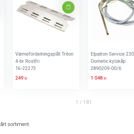
Värmefördelningsplåt Triton
Elpatron Service 2
4-br Rostfri
Dometic kylskåp
16-22273
2890209-00/6
249
1 048
kr
kr
1 / 181
vårt sortiment.