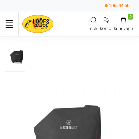
054-85 44 50
0
sök
konto
kundvagn