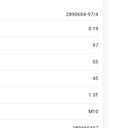
2890604-97/4
0.19
97
55
45
1 ST
M10