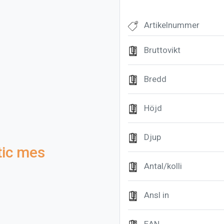
Artikelnummer
Bruttovikt
Bredd
Höjd
Djup
tic mes
Antal/kolli
Ansl in