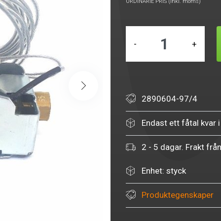
ORDINARIE PRIS (inkl. moms)
-
+
2890604-97/4
Endast ett fåtal kvar i
2 - 5 dagar. Frakt frå
Enhet: styck
Produktegenskaper