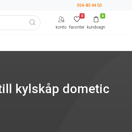
054-85 44 50
0
0
konto
favoriter
kundvagn
till kylskåp dometic