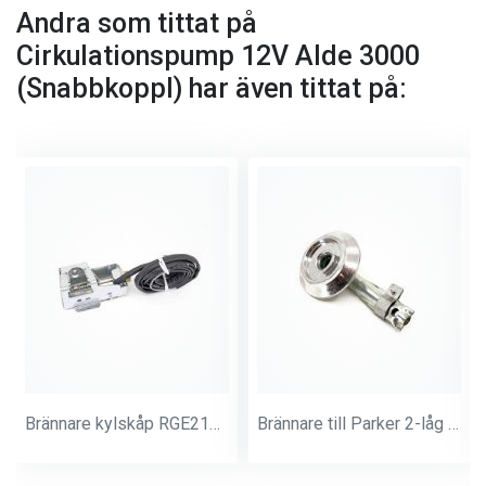
Andra som tittat på
Cirkulationspump 12V Alde 3000
(Snabbkoppl) har även tittat på:
Brännare kylskåp RGE2100 RM85xx m fl
Brännare till Parker 2-låg & 3-låg D=59 mm