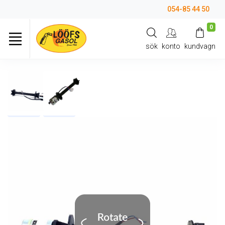
054-85 44 50
0
sök
konto
kundvagn