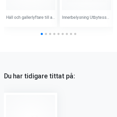
Häll och gallerlyftare till alla Beefeater Disc. Grill + Signature
Innerbelysning Utbytessats 2-pack Napoleon
Du har tidigare tittat på: