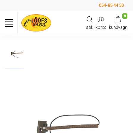
054-85 44 50
0
sök
konto
kundvagn