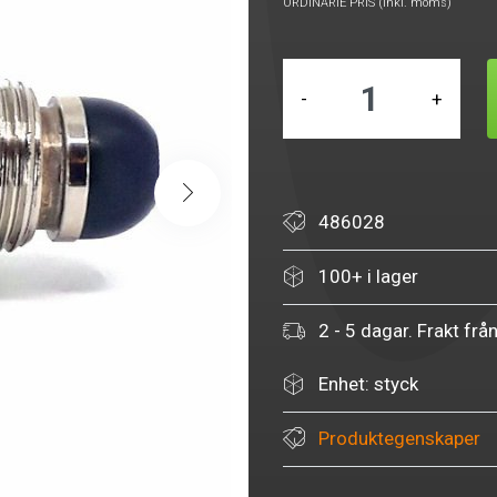
ORDINARIE PRIS (inkl. moms)
-
+
486028
100+ i lager
2 - 5 dagar. Frakt frå
Enhet: styck
Produktegenskaper