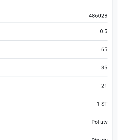
486028
0.5
65
35
21
1 ST
Pol utv