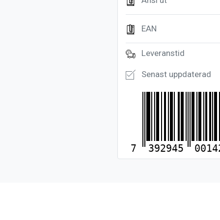
Ansl ut
EAN
Leveranstid
Senast uppdaterad
7
392945
0014