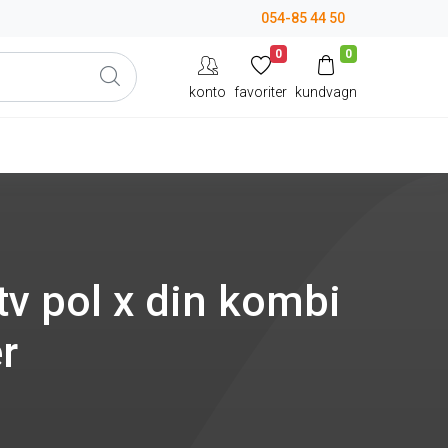
054-85 44 50
0
0
konto
favoriter
kundvagn
tv pol x din kombi
r