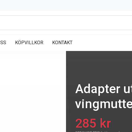
OSS
KÖPVILLKOR
KONTAKT
Adapter u
vingmutte
285 kr