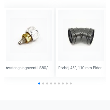
Avstängningsventil S80/N76 handtag + skärinsats
Rörböj 45°, 110 mm Eldorado