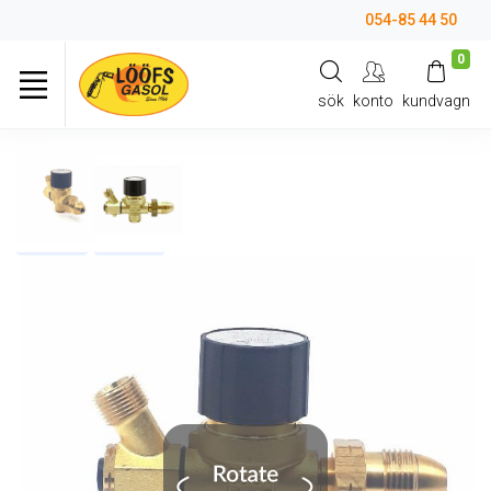
054-85 44 50
0
sök
konto
kundvagn