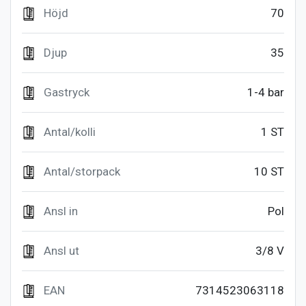
Höjd
70
Djup
35
Gastryck
1-4 bar
Antal/kolli
1 ST
Antal/storpack
10 ST
Ansl in
Pol
Ansl ut
3/8 V
EAN
7314523063118