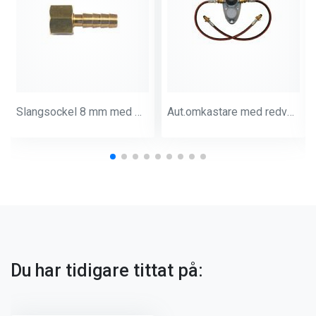
Slangsockel 8 mm med mutter (förp 2-pack)
Aut.omkastare med redventil 30 mbar & förb. slangar
Du har tidigare tittat på: