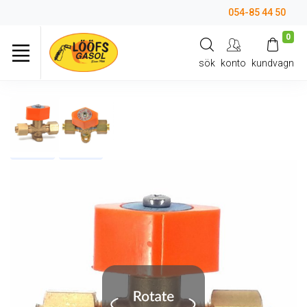
054-85 44 50
0
sök
konto
kundvagn