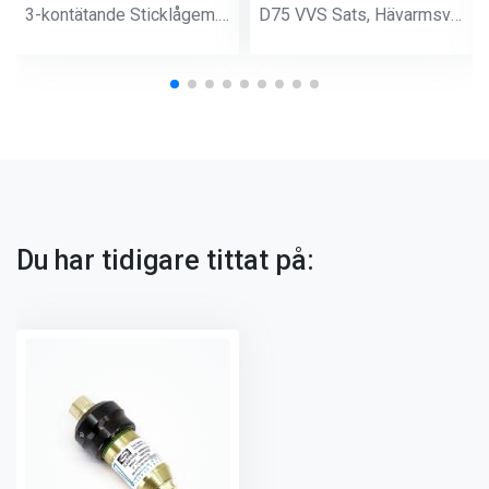
3-kontätande Sticklågem.Ac 50-100 mm
D75 VVS Sats, Hävarmsventil
Du har tidigare tittat på: