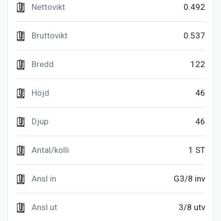
Nettovikt
0.492
Bruttovikt
0.537
Bredd
122
Höjd
46
Djup
46
Antal/kolli
1 ST
Ansl in
G3/8 inv
Ansl ut
3/8 utv