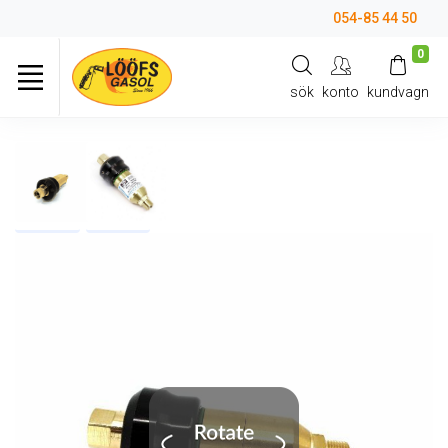
054-85 44 50
0
sök
konto
kundvagn