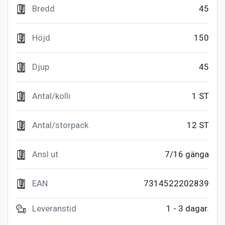
Bredd
45
Höjd
150
Djup
45
Antal/kolli
1 ST
Antal/storpack
12 ST
Ansl ut
7/16 gänga
EAN
7314522202839
Leveranstid
1 - 3 dagar.