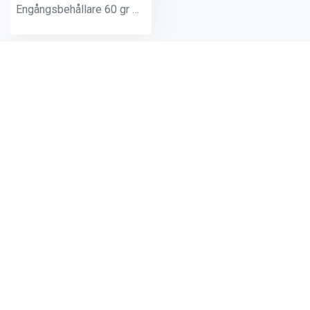
Engångsbehållare 60 gr med gänga Ultra
Andra produkter från samma
kategori: