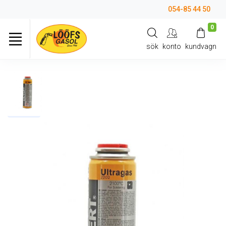
054-85 44 50
0
sök
konto
kundvagn