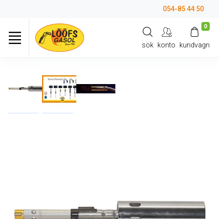
054-85 44 50
0
sök
konto
kundvagn