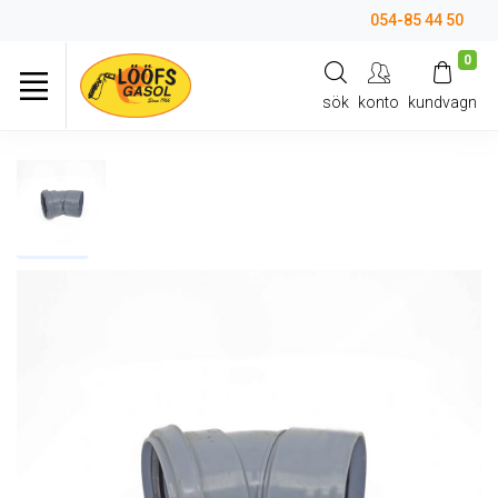
054-85 44 50
0
sök
konto
kundvagn