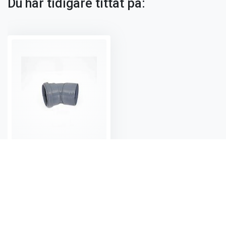
Du har tidigare tittat på:
PP böj 110 mm 45 g 1 muff