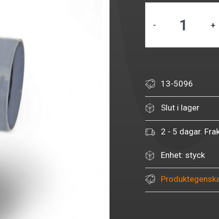
-
+
13-5096
Slut i lager
2 - 5 dagar. Fra
Enhet: styck
Produktegensk