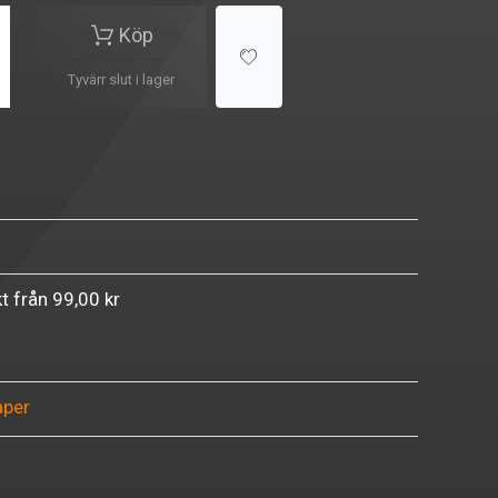
Köp
Tyvärr slut i lager
kt från 99,00 kr
aper