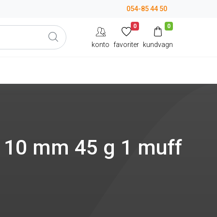
054-85 44 50
0
0
konto
favoriter
kundvagn
110 mm 45 g 1 muff
)