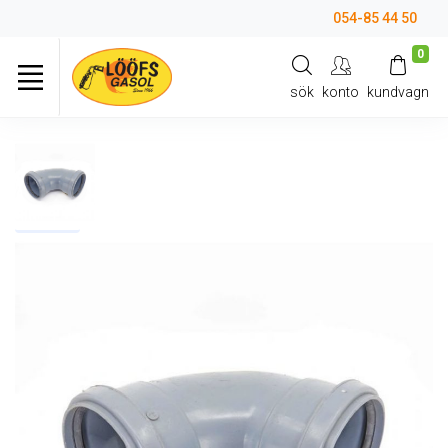
054-85 44 50
0
sök
konto
kundvagn