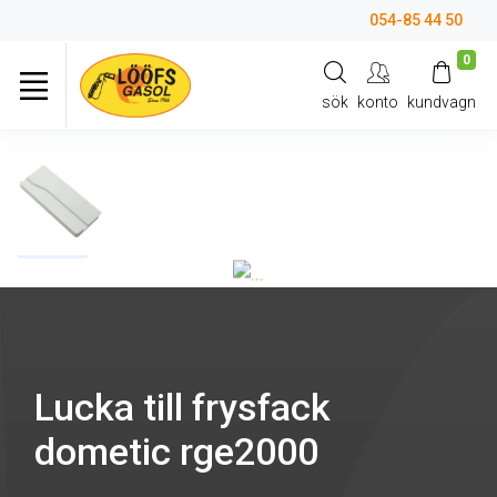
054-85 44 50
0
sök
konto
kundvagn
Lucka till frysfack
dometic rge2000