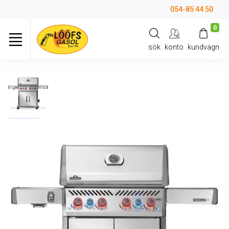
054-85 44 50
0
sök
konto
kundvagn