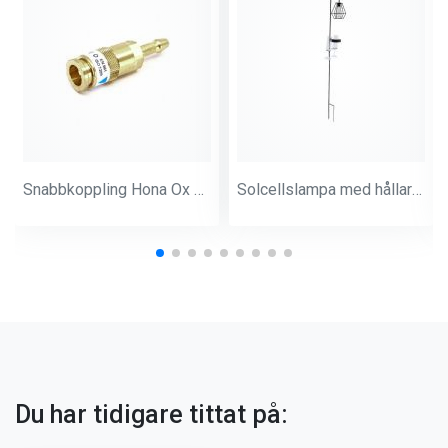
Snabbkoppling Hona Ox 8 + 9,5 mm Slang
Solcellslampa med hållare för 2 st vinglas
Du har tidigare tittat på: