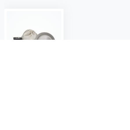
Måltidsset Tallrik, mugg och bestick