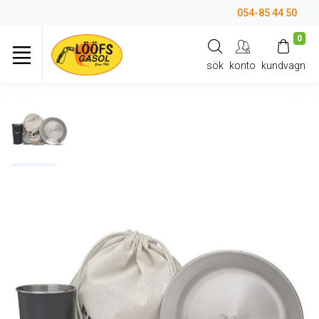
054-85 44 50
0
sök
konto
kundvagn