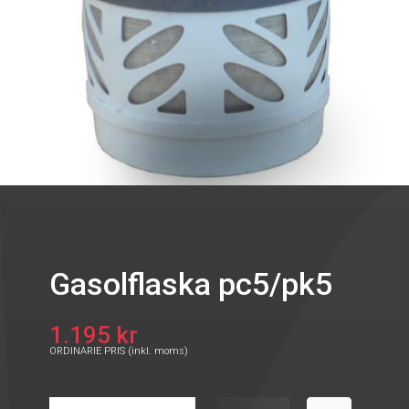
Gasolflaska pc5/pk5
1.195 kr
ORDINARIE PRIS (inkl. moms)