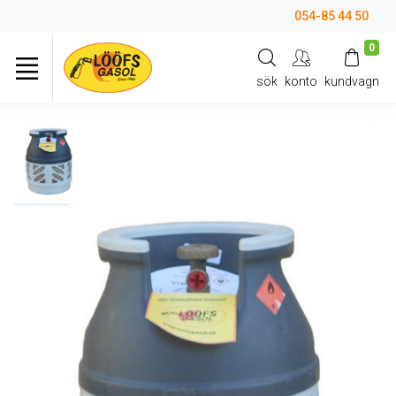
054-85 44 50
0
sök
konto
kundvagn