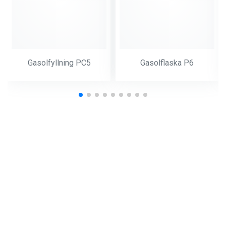
Gasolfyllning PC5
Gasolflaska P6
Du har tidigare tittat på: