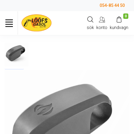
054-85 44 50
0
sök
konto
kundvagn