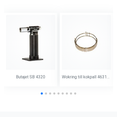
Butajet SB 4320
Wokring till kokpall 463154 Ø30 cm