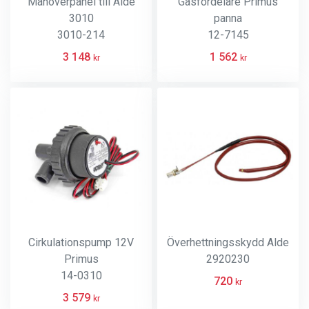
Manöverpanel till Alde
Gasfördelare Primus
3010
panna
3010-214
12-7145
3 148
1 562
kr
kr
Cirkulationspump 12V
Överhettningsskydd Alde
Primus
2920230
14-0310
720
kr
3 579
kr