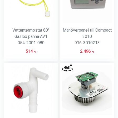
Vattentermostat 80°
Manöverpanel till Compact
Gaslox panna AV1
3010
054-2001-080
916-3010213
514
2 496
kr
kr