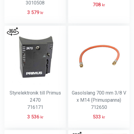
varv)
3010508
708
kr
3 579
kr
Styrelektronik till Primus
Gasolslang 700 mm 3/8 V
2470
x M14 (Primuspanna)
716171
712650
3 536
533
kr
kr