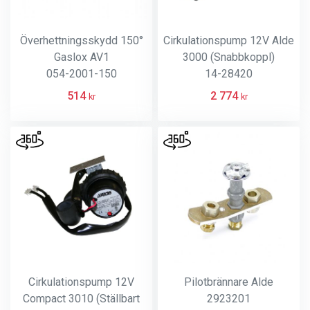
Överhettningsskydd 150°
Cirkulationspump 12V Alde
Gaslox AV1
3000 (Snabbkoppl)
054-2001-150
14-28420
514
2 774
kr
kr
Cirkulationspump 12V
Pilotbrännare Alde
Compact 3010 (Ställbart
2923201