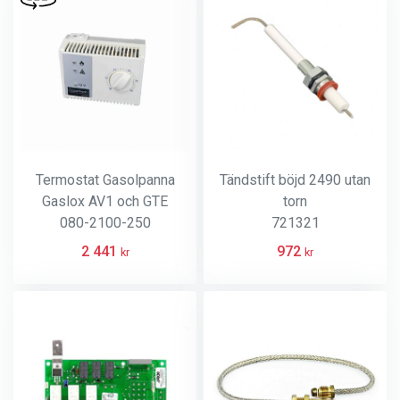
Termostat Gasolpanna
Tändstift böjd 2490 utan
Gaslox AV1 och GTE
torn
080-2100-250
721321
2 441
972
kr
kr