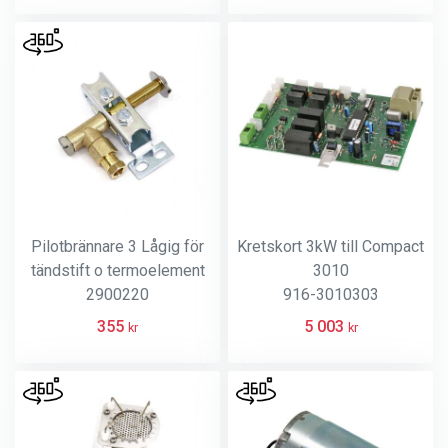
Pilotbrännare 3 Lågig för
Kretskort 3kW till Compact
tändstift o termoelement
3010
2900220
916-3010303
355
5 003
kr
kr