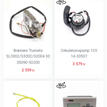
Brännare Trumatic
Cirkulationspump 12V
SL3002/S3002/S3004 30
14-30507
mbar
30090-92200
3 579
kr
2 559
kr