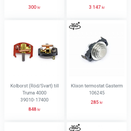
300
3 147
kr
kr
Kolborst (Röd/Svart) till
Klixon termostat Gasterm
Truma 4000
106245
39010-17400
285
kr
848
kr