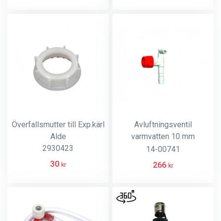
Överfallsmutter till Exp.kärl
Avluftningsventil
Alde
varmvatten 10 mm
2930423
automatisk
14-00741
slanganslutning
30
266
kr
kr