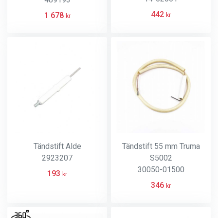
442
1 678
kr
kr
Tändstift Alde
Tändstift 55 mm Truma
2923207
S5002
30050-01500
193
kr
346
kr