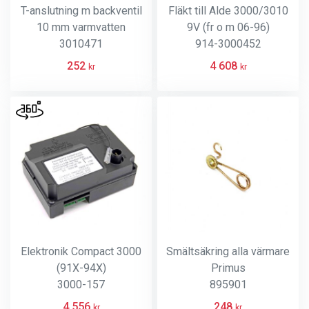
T-anslutning m backventil
Fläkt till Alde 3000/3010
10 mm varmvatten
9V (fr o m 06-96)
3010471
914-3000452
252
4 608
kr
kr
Elektronik Compact 3000
Smältsäkring alla värmare
(91X-94X)
Primus
3000-157
895901
4 556
248
kr
kr