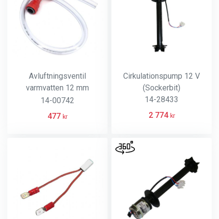
Avluftningsventil
Cirkulationspump 12 V
varmvatten 12 mm
(Sockerbit)
automatisk John Guest
14-28433
14-00742
anslutning
2 774
477
kr
kr