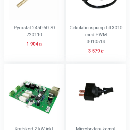
Pyrostat 2450,60,70
Cirkulationspump till 3010
720110
med PWM
3010514
1 904
kr
3 579
kr
Kretskort 2 kW inkl.
Microbrytare kompl.