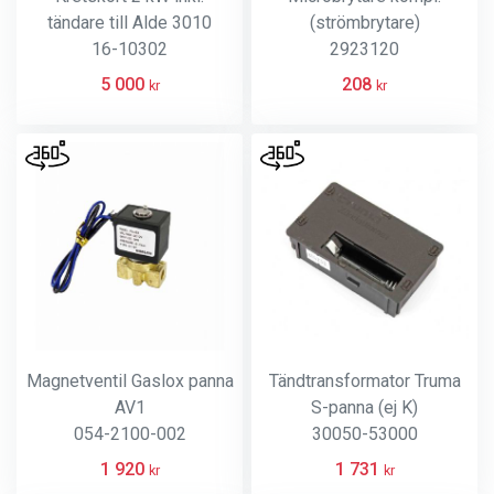
tändare till Alde 3010
(strömbrytare)
16-10302
2923120
5 000
208
kr
kr
Magnetventil Gaslox panna
Tändtransformator Truma
AV1
S-panna (ej K)
054-2100-002
30050-53000
1 920
1 731
kr
kr