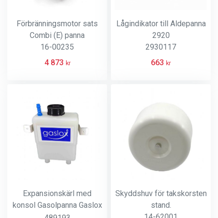
Förbränningsmotor sats
Lågindikator till Aldepanna
Combi (E) panna
2920
16-00235
2930117
4 873
663
kr
kr
Expansionskärl med
Skyddshuv för takskorsten
konsol Gasolpanna Gaslox
stand.
AV1
14-62001
489193