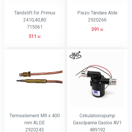
Tändstift för Primus
Piezo Tändare Alde
2410,40,80
2920266
715061
391
kr
511
kr
Termoelement M9 x 400
Cirkulationspump
mm ALDE
Gasolpanna Gaslox AV1
2920245
489192