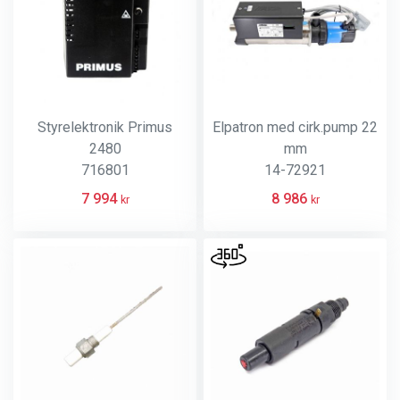
Styrelektronik Primus
Elpatron med cirk.pump 22
2480
mm
716801
14-72921
7 994
8 986
kr
kr