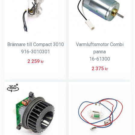
Brännare till Compact 3010
Varmluftsmotor Combi
916-3010301
panna
16-61300
2 259
kr
2 375
kr