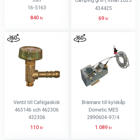
mm
Camping grill ( Innan 2025
16-5163
)
434425
840
69
kr
kr
Ventil till Cafégaskök
Brännare till kylskåp
463146 och 462306
Dometic MES
432306
2890604-97/4
110
1 089
kr
kr