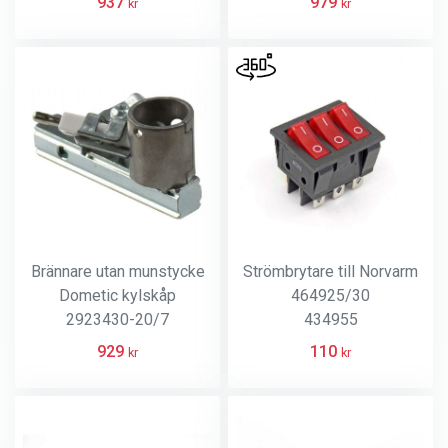
937
979
kr
kr
Brännare utan munstycke
Strömbrytare till Norvarm
Dometic kylskåp
464925/30
2923430-20/7
434955
929
110
kr
kr