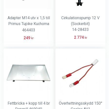
Adapter M14 utv x 1,5 till
Cirkulationspump 12 V
Primus Tupike Kuchoma
(Sockerbit)
och Kinjia
14-28433
464403
2 774
249
kr
kr
Fettbricka + kopp till 4 br
Överhettningsskydd 150°