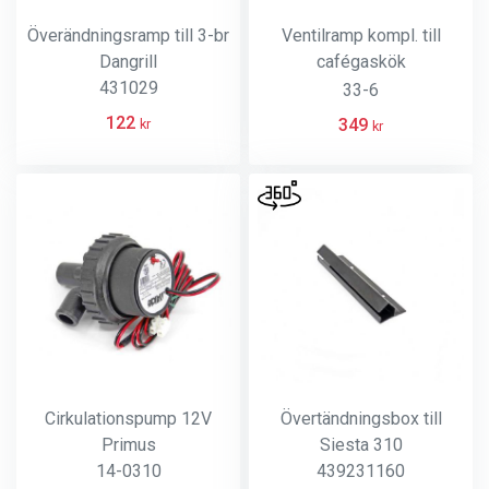
Överändningsramp till 3-br
Ventilramp kompl. till
Dangrill
cafégaskök
431029
462300/462290
33-6
122
349
kr
kr
Cirkulationspump 12V
Övertändningsbox till
Primus
Siesta 310
14-0310
439231160