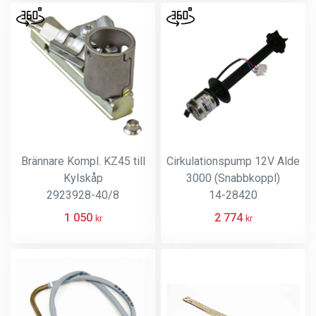
Brännare Kompl. KZ45 till
Cirkulationspump 12V Alde
Kylskåp
3000 (Snabbkoppl)
2923928-40/8
14-28420
1 050
2 774
kr
kr