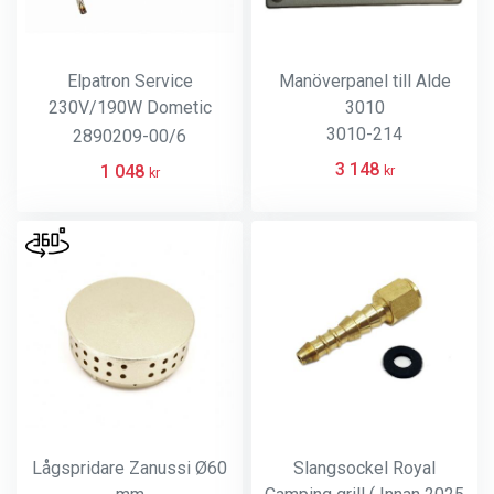
Elpatron Service
Manöverpanel till Alde
230V/190W Dometic
3010
kylskåp
3010-214
2890209-00/6
3 148
1 048
kr
kr
Lågspridare Zanussi Ø60
Slangsockel Royal