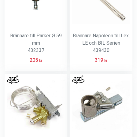
Brännare till Parker Ø 59
Brännare Napoleon till Lex,
mm
LE och BIL Serien
432337
439430
205
319
kr
kr