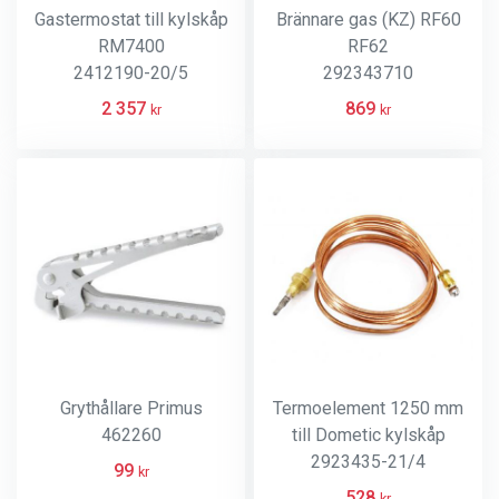
Gastermostat till kylskåp
Brännare gas (KZ) RF60
RM7400
RF62
2412190-20/5
292343710
2 357
869
kr
kr
Grythållare Primus
Termoelement 1250 mm
462260
till Dometic kylskåp
2923435-21/4
99
kr
528
kr