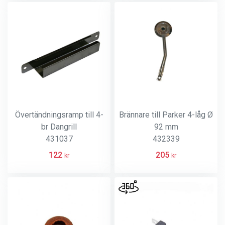
Övertändningsramp till 4-
Brännare till Parker 4-låg Ø
br Dangrill
92 mm
431037
432339
122
205
kr
kr