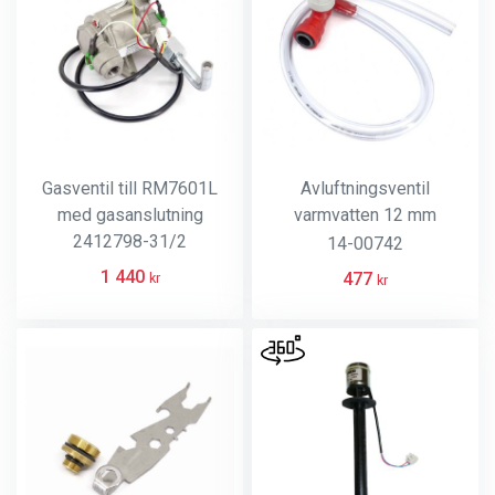
Gasventil till RM7601L
Avluftningsventil
med gasanslutning
varmvatten 12 mm
2412798-31/2
automatisk John Guest
14-00742
anslutning
1 440
477
kr
kr