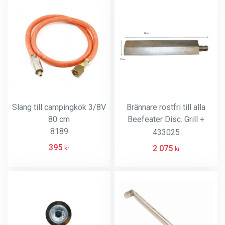
Slang till campingkök 3/8V
Brännare rostfri till alla
80 cm
Beefeater Disc. Grill +
8189
Signature
433025
395
2 075
kr
kr