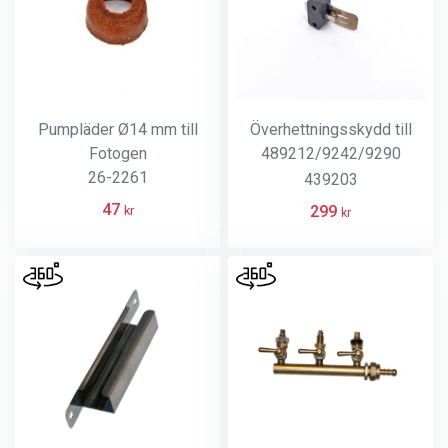
Pumpläder Ø14 mm till
Överhettningsskydd till
Fotogen
489212/9242/9290
26-2261
Luftvärmare
439203
47
299
kr
kr