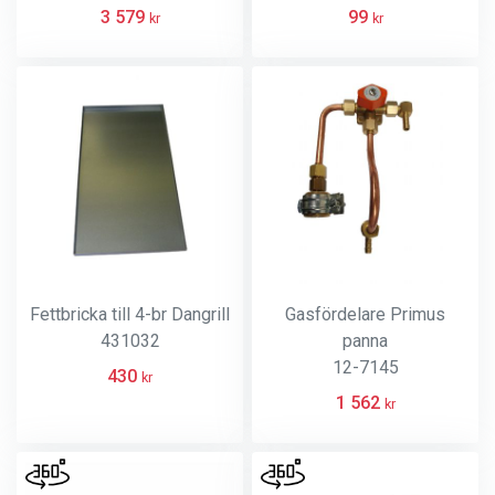
3 579
99
kr
kr
Fettbricka till 4-br Dangrill
Gasfördelare Primus
431032
panna
12-7145
430
kr
1 562
kr