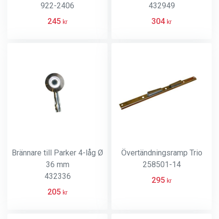
922-2406
432949
245
304
kr
kr
Brännare till Parker 4-låg Ø
Övertändningsramp Trio
36 mm
258501-14
432336
295
kr
205
kr