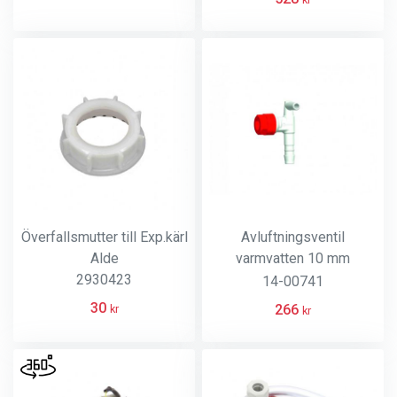
Överfallsmutter till Exp.kärl
Avluftningsventil
Alde
varmvatten 10 mm
2930423
automatisk
14-00741
slanganslutning
30
266
kr
kr