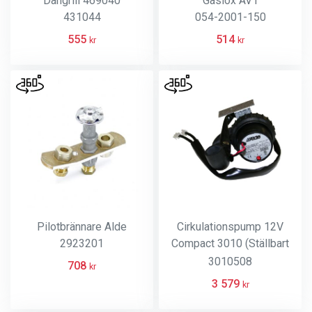
Dangrill 469040
Gaslox AV1
431044
054-2001-150
555
514
kr
kr
Pilotbrännare Alde
Cirkulationspump 12V
2923201
Compact 3010 (Ställbart
varv)
3010508
708
kr
3 579
kr