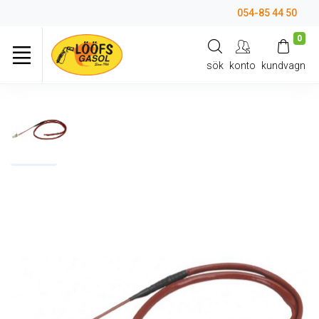
054-85 44 50
0
sök
konto
kundvagn