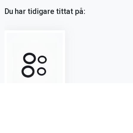
Du har tidigare tittat på:
O-ring & plattpackning till camping 2-pack