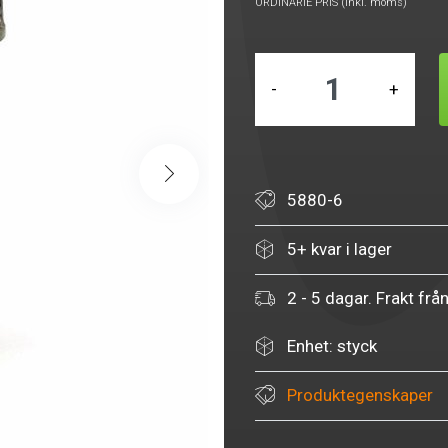
ORDINARIE PRIS (inkl. moms)
-
+
5880-6
5+ kvar i lager
2 - 5 dagar. Frakt frå
Enhet: styck
Produktegenskaper