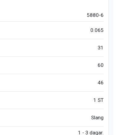
5880-6
0.065
31
60
46
1 ST
Slang
1 - 3 dagar.