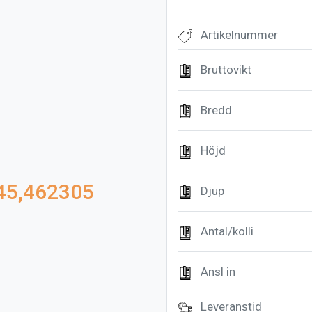
Artikelnummer
Bruttovikt
Bredd
Höjd
145,462305
Djup
Antal/kolli
Ansl in
Leveranstid