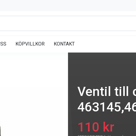
OSS
KÖPVILLKOR
KONTAKT
Ventil til
463145,4
110 kr