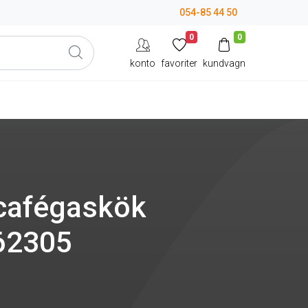
054-85 44 50
0
0
konto
favoriter
kundvagn
l cafégaskök
62305