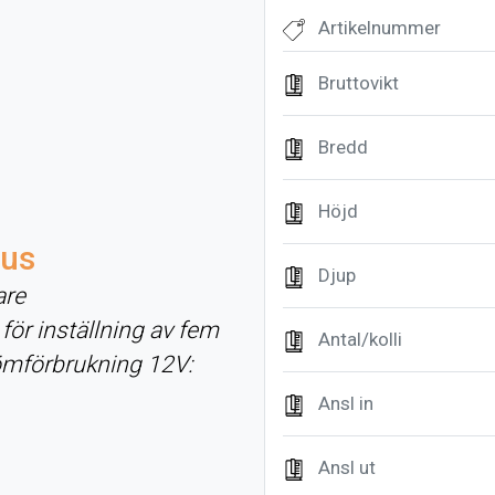
Artikelnummer
Bruttovikt
Bredd
Höjd
mus
Djup
are
ör inställning av fem
Antal/kolli
römförbrukning 12V:
Ansl in
Ansl ut