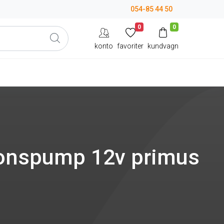
054-85 44 50
0
0
konto
favoriter
kundvagn
ionspump 12v primus