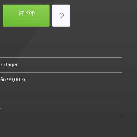
Köp
r i lager
rån 99,00 kr
r