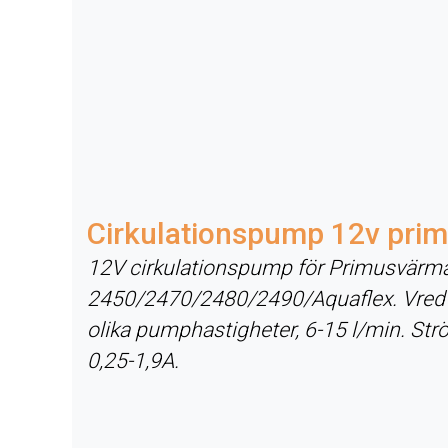
Cirkulationspump 12v pri
12V cirkulationspump för Primusvärm
2450/2470/2480/2490/Aquaflex. Vred f
olika pumphastigheter, 6-15 l/min. St
0,25-1,9A.