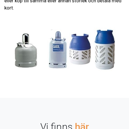
eller köp till samma eller annan storlek och betala med
kort.
Vi finns
här