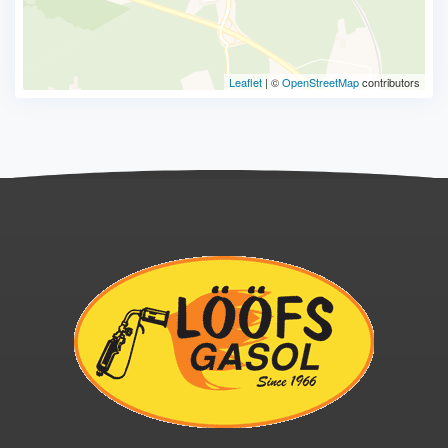
Leaflet
| ©
OpenStreetMap
contributors