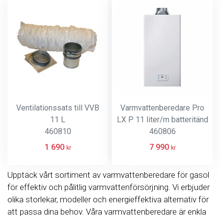
Ventilationssats till VVB
Varmvattenberedare Pro
11 L
LX P 11 liter/m batteritänd
460810
460806
1 690
7 990
kr
kr
Upptäck vårt sortiment av varmvattenberedare för gasol
för effektiv och pålitlig varmvattenförsörjning. Vi erbjuder
olika storlekar, modeller och energieffektiva alternativ för
att passa dina behov. Våra varmvattenberedare är enkla