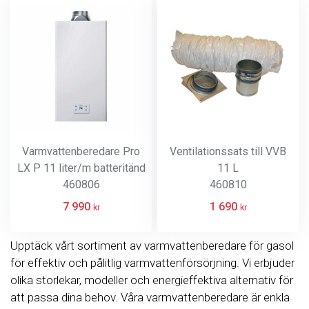
Varmvattenberedare Pro
Ventilationssats till VVB
LX P 11 liter/m batteritänd
11 L
460806
460810
7 990
1 690
kr
kr
Upptäck vårt sortiment av varmvattenberedare för gasol
för effektiv och pålitlig varmvattenförsörjning. Vi erbjuder
olika storlekar, modeller och energieffektiva alternativ för
att passa dina behov. Våra varmvattenberedare är enkla