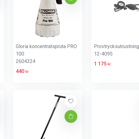
Gloria koncentratspruta PRO
Provtrycksutrustning
100
12-4095
2604324
1 175
kr
440
kr