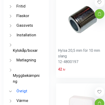
Fritid
Flaskor
Gassvets
Installation
Kylskåp/boxar
Hylsa 20,5 mm för 10 mm
slang
Matlagning
12-4800197
42
kr
Myggbekämpni
ng
Övrigt
Värme