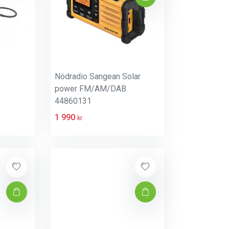
Nödradio Sangean Solar
power FM/AM/DAB
44860131
1 990
kr