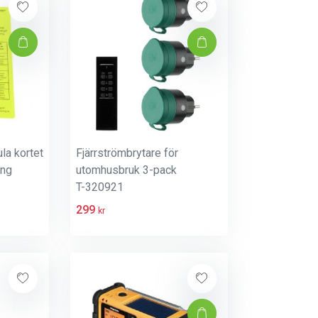
ula kortet
Fjärrströmbrytare för
ing
utomhusbruk 3-pack
T-320921
299
kr