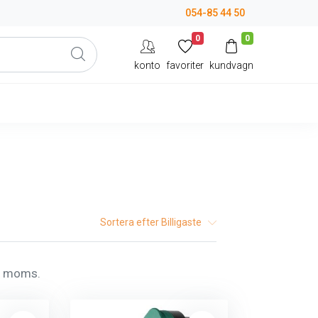
054-85 44 50
0
0
konto
favoriter
kundvagn
Sortera efter
Billigaste
l. moms.