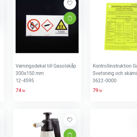
Varningsdekal till Gasolskåp
Kontrollinstruktion G
300x150 mm
Svetsning och skärn
12-4595
3622-0000
74
79
kr
kr