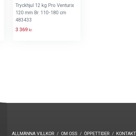
Tryckhjul 12 kg Pro Venturix
120 mm Br. 110-180 cm
483433
3 369
kr
ALLMÄNNA VILLKOR
OM OSS
ÖPPETTIDER
KONTAKT