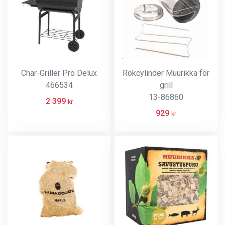
Char-Griller Pro Delux
Rökcylinder Muurikka för
466534
grill
13-86860
2 399
kr
929
kr