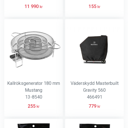
11 990
155
kr
kr
Kallröksgenerator 180 mm
Väderskydd Masterbuilt
Mustang
Gravity 560
13-8540
466491
255
779
kr
kr