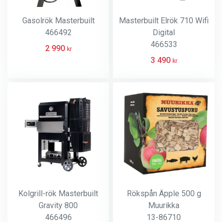
Gasolrök Masterbuilt
Masterbuilt Elrök 710 Wifi
466492
Digital
466533
2 990
kr
3 490
kr
Kolgrill-rök Masterbuilt
Rökspån Äpple 500 g
Gravity 800
Muurikka
466496
13-86710