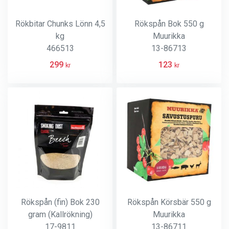
Rökbitar Chunks Lönn 4,5
Rökspån Bok 550 g
kg
Muurikka
466513
13-86713
299
123
kr
kr
Rökspån (fin) Bok 230
Rökspån Körsbär 550 g
gram (Kallrökning)
Muurikka
17-9811
13-86711