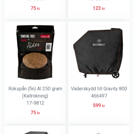
75
123
kr
kr
Rökspån (fin) Al 250 gram
Väderskydd till Gravity 800
(Kallrökning)
466497
17-9812
599
kr
75
kr