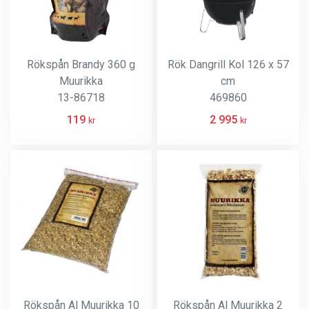
Rökspån Brandy 360 g
Rök Dangrill Kol 126 x 57
Muurikka
cm
13-86718
469860
119
2 995
kr
kr
Rökspån Al Muurikka 10
Rökspån Al Muurikka 2