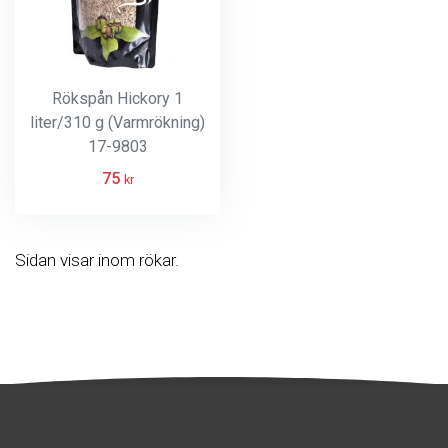
Rökspån Hickory 1
liter/310 g (Varmrökning)
17-9803
75
kr
Sidan visar inom rökar.