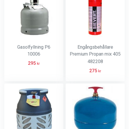
Gasolfyllning P6
Engångsbehållare
10006
Premium Propan mix 405
gram
482208
295
kr
275
kr