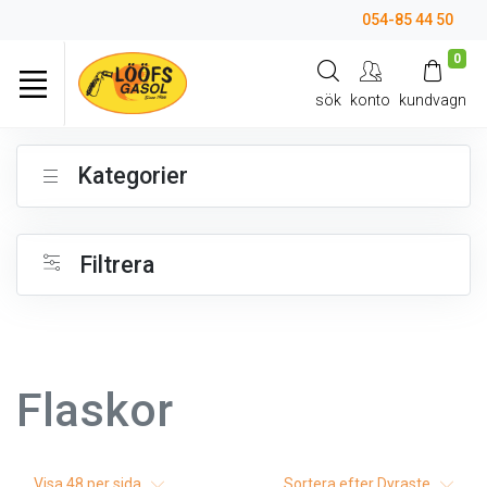
054-85 44 50
0
sök
konto
kundvagn
Kategorier
Filtrera
Flaskor
Visa
48
per sida
Sortera efter
Dyraste