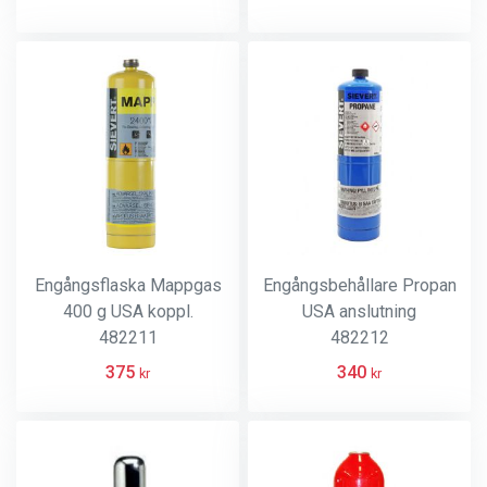
Engångsflaska Mappgas
Engångsbehållare Propan
400 g USA koppl.
USA anslutning
482211
482212
375
340
kr
kr