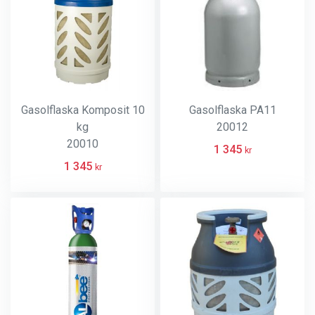
Gasolflaska Komposit 10
Gasolflaska PA11
kg
20012
20010
1 345
kr
1 345
kr