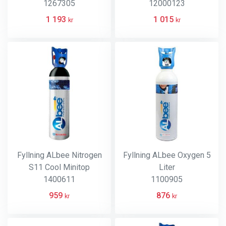
1267305
12000123
1 193
1 015
kr
kr
Fyllning ALbee Nitrogen
Fyllning ALbee Oxygen 5
S11 Cool Minitop
Liter
1400611
1100905
959
876
kr
kr