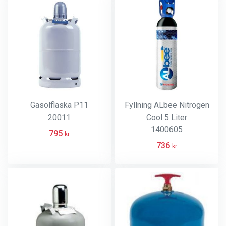
Gasolflaska P11
Fyllning ALbee Nitrogen
20011
Cool 5 Liter
1400605
795
kr
736
kr