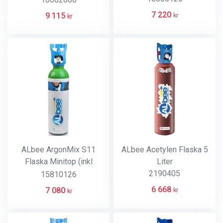
7 220
9 115
kr
kr
ALbee ArgonMix S11
ALbee Acetylen Flaska 5
Flaska Minitop (inkl
Liter
koppling)
2190405
15810126
6 668
7 080
kr
kr