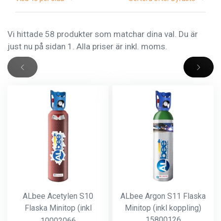
Vi hittade 58 produkter som matchar dina val. Du är
just nu på sidan 1. Alla priser är inkl. moms.
ALbee Acetylen S10
ALbee Argon S11 Flaska
Flaska Minitop (inkl
Minitop (inkl koppling)
koppling)
15800126
10002066