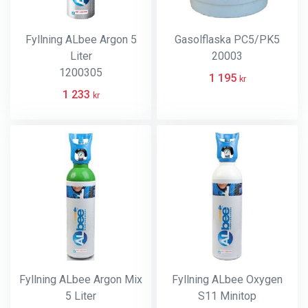
Fyllning ALbee Argon 5
Gasolflaska PC5/PK5
Liter
20003
1200305
1 195
kr
1 233
kr
Fyllning ALbee Argon Mix
Fyllning ALbee Oxygen
5 Liter
S11 Minitop