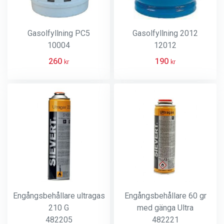
Gasolfyllning PC5
Gasolfyllning 2012
10004
12012
260
190
kr
kr
Engångsbehållare ultragas
Engångsbehållare 60 gr
210 G
med gänga Ultra
482205
482221