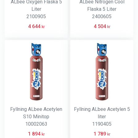
ALbee Oxygen Flaska 5
ALbee Nitrogen Cool
Liter
Flaska 5 Liter
2100905
2400605
4 644
4 504
kr
kr
Fyllning ALbee Acetylen
Fyllning ALbee Acetylen 5
S10 Minitop
liter
10002063
1190405
1 894
1 789
kr
kr